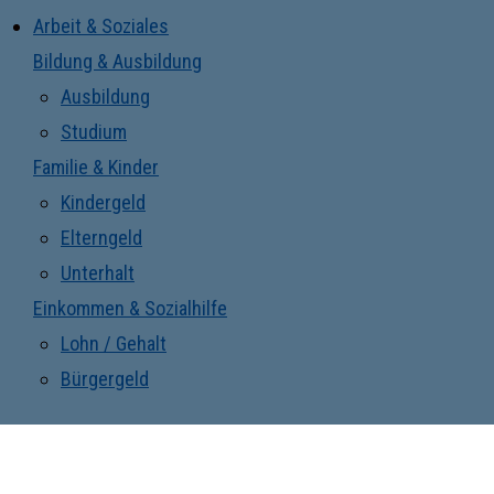
Arbeit & Soziales
Bildung & Ausbildung
Ausbildung
Studium
Familie & Kinder
Kindergeld
Elterngeld
Unterhalt
Einkommen & Sozialhilfe
Lohn / Gehalt
Bürgergeld