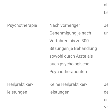
ab
L
Psychotherapie
Nach vorheriger
Je
Genehmigung je nach
un
Verfahren bis zu 300
Sitzungen je Behandlung
sowohl durch Ärzte als
auch psychologische
Psychotherapeuten
Heilpraktiker-
Keine Heilpraktiker-
Je
leistungen
leistungen
de
u
Sc