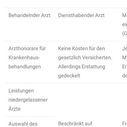
Behandelnder Arzt
Diensthabender Arzt
Me
e
(C
Arzthonorare für
Keine Kosten für den
Je
Krankenhaus-
gesetzlich Versicherten.
M
behandlungen
Allerdings Erstattung
Er
gedeckelt
d
Leistungen
niedergelassener
Ärzte
Beschränkt auf
Fr
Auswahl des