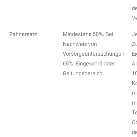
de
Ve
Zahnersatz
Mindestens 50%. Bei
Je
Nachweis von
Z
Vorsorgeuntersuchungen
Ei
65%. Eingeschränkter
A
Geltungsbereich.
1
K
me
mö
Te
O
de