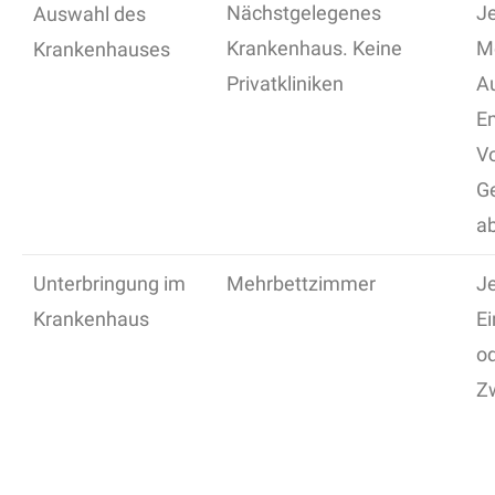
Nächstgelegenes
Je
Auswahl des
Krankenhaus. Keine
Me
Krankenhauses
Privatkliniken
A
E
Vo
Ge
a
Unterbringung im
Mehrbettzimmer
Je
Krankenhaus
E
o
Z