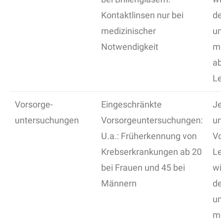
Kontaktlinsen nur bei
de
medizinischer
u
Notwendigkeit
mö
ab
L
Vorsorge-
Eingeschränkte
Je
untersuchungen
Vorsorgeuntersuchungen:
un
U.a.: Früherkennung von
V
Krebserkrankungen ab 20
L
bei Frauen und 45 bei
wi
Männern
de
u
mö