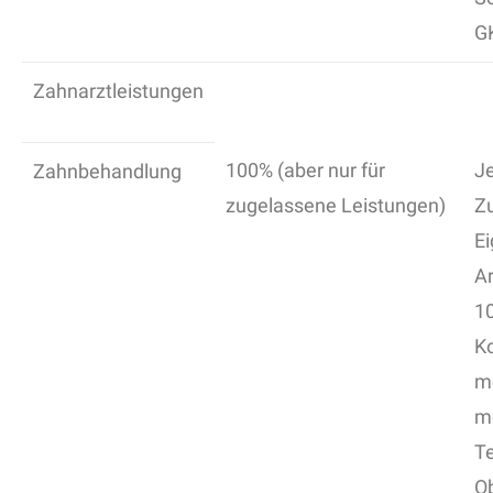
G
Zahnarztleistungen
100% (aber nur für
Je
Zahnbehandlung
zugelassene Leistungen)
Z
Ei
A
1
K
me
mö
Te
O