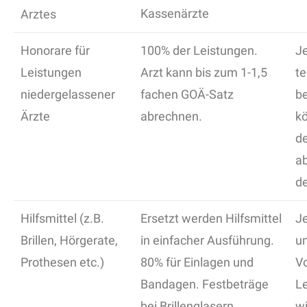
Kassenärzte
Arztes
Honorare für
100% der Leistungen.
Je
Leistungen
Arzt kann bis zum 1-1,5
te
niedergelassener
fachen GOÄ-Satz
be
Ärzte
abrechnen.
kö
d
ab
de
Hilfsmittel (z.B.
Ersetzt werden Hilfsmittel
Je
Brillen, Hörgerate,
in einfacher Ausführung.
un
Prothesen etc.)
80% für Einlagen und
V
Bandagen. Festbeträge
L
bei Brillenglasern.
wi