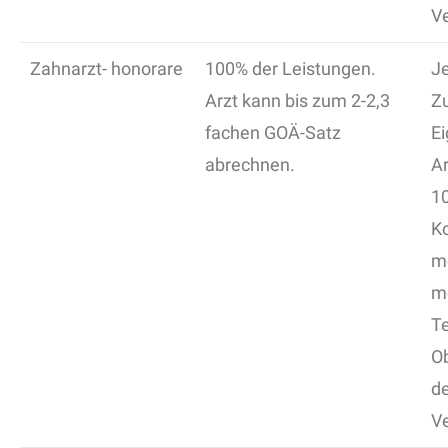
Ve
Zahnarzt- honorare
100% der Leistungen.
Je
Arzt kann bis zum 2-2,3
Z
fachen GOÄ-Satz
Ei
abrechnen.
A
1
K
me
mö
Te
O
de
Ve