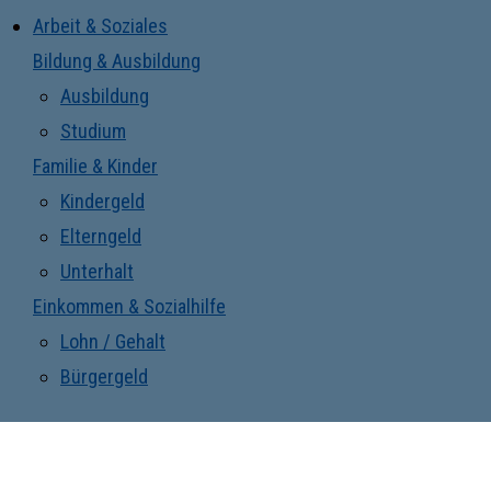
Arbeit & Soziales
Bildung & Ausbildung
Ausbildung
Studium
Familie & Kinder
Kindergeld
Elterngeld
Unterhalt
Einkommen & Sozialhilfe
Lohn / Gehalt
Bürgergeld