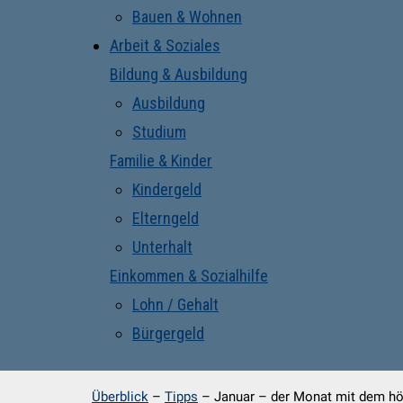
Bauen & Wohnen
Arbeit & Soziales
Bildung & Ausbildung
Ausbildung
Studium
Familie & Kinder
Kindergeld
Elterngeld
Unterhalt
Einkommen & Sozialhilfe
Lohn / Gehalt
Bürgergeld
Überblick
–
Tipps
–
Januar – der Monat mit dem h