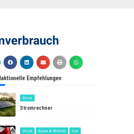
mverbrauch
aktionelle Empfehlungen
Strom
Stromrechner
Strom
Bauen & Wohnen
Gas