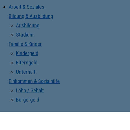
Arbeit & Soziales
Bildung & Ausbildung
Ausbildung
Studium
Familie & Kinder
Kindergeld
Elterngeld
Unterhalt
Einkommen & Sozialhilfe
Lohn / Gehalt
Bürgergeld