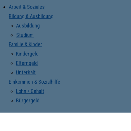
Arbeit & Soziales
Bildung & Ausbildung
Ausbildung
Studium
Familie & Kinder
Kindergeld
Elterngeld
Unterhalt
Einkommen & Sozialhilfe
Lohn / Gehalt
Bürgergeld