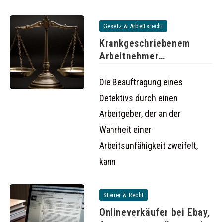
Gesetz & Arbeitsrecht
Krankgeschriebenem
Arbeitnehmer
hinterherspionieren kann
rechtswidrig sein
Die Beauftragung eines
Detektivs durch einen
Arbeitgeber, der an der
Wahrheit einer
Arbeitsunfähigkeit zweifelt,
kann
Steuer & Recht
Onlineverkäufer bei Ebay,