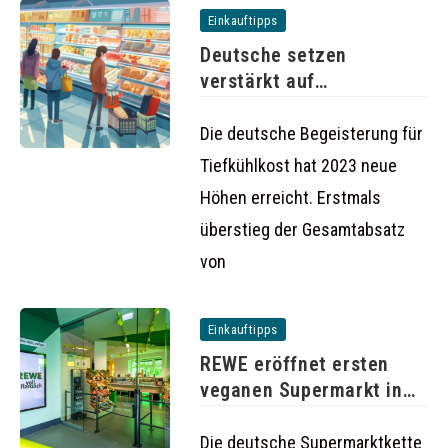
Einkauftipps
Deutsche setzen
verstärkt auf
Tiefkühlkost: Absatz
steigt auf
Die deutsche Begeisterung für
Tiefkühlkost hat 2023 neue
Höhen erreicht. Erstmals
überstieg der Gesamtabsatz
von
Einkauftipps
REWE eröffnet ersten
veganen Supermarkt in
Berlin
Die deutsche Supermarktkette