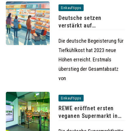
Einkauftipps
Deutsche setzen
verstärkt auf
Tiefkühlkost: Absatz
steigt auf
Die deutsche Begeisterung für
Tiefkühlkost hat 2023 neue
Höhen erreicht. Erstmals
überstieg der Gesamtabsatz
von
Einkauftipps
REWE eröffnet ersten
veganen Supermarkt in
Berlin