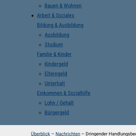
Bauen & Wohnen
Arbeit & Soziales
Bildung & Ausbildung
Ausbildung
Studium
Familie & Kinder
Kindergeld
Elterngeld
Unterhalt
Einkommen & Sozialhilfe
Lohn / Gehalt
Bürgergeld
Überblick
–
Nachrichten
–
Dringender Handlungsbeda