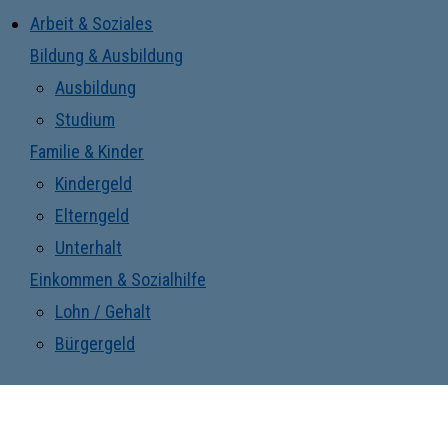
Arbeit & Soziales
Bildung & Ausbildung
Ausbildung
Studium
Familie & Kinder
Kindergeld
Elterngeld
Unterhalt
Einkommen & Sozialhilfe
Lohn / Gehalt
Bürgergeld