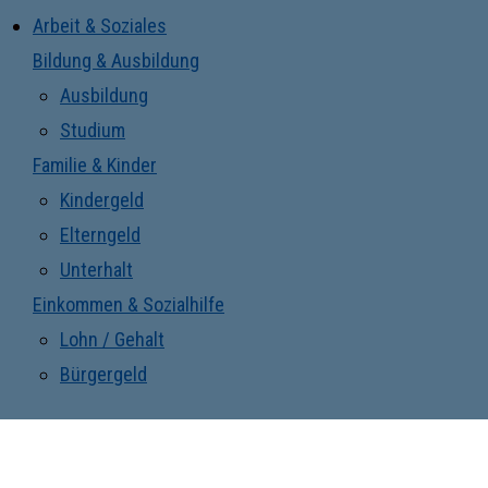
Arbeit & Soziales
Bildung & Ausbildung
Ausbildung
Studium
Familie & Kinder
Kindergeld
Elterngeld
Unterhalt
Einkommen & Sozialhilfe
Lohn / Gehalt
Bürgergeld