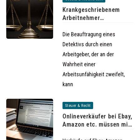
Krankgeschriebenem
Arbeitnehmer
hinterherspionieren kann
rechtswidrig sein
Die Beauftragung eines
Detektivs durch einen
Arbeitgeber, der an der
Wahrheit einer
Arbeitsunfähigkeit zweifelt,
kann
Steuer & Recht
Onlineverkäufer bei Ebay,
Amazon etc. müssen mit
Steuerzahlungen