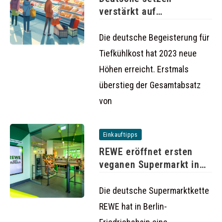
verstärkt auf
Tiefkühlkost: Absatz
steigt auf
Die deutsche Begeisterung für
Tiefkühlkost hat 2023 neue
Höhen erreicht. Erstmals
überstieg der Gesamtabsatz
von
Einkauftipps
REWE eröffnet ersten
veganen Supermarkt in
Berlin
Die deutsche Supermarktkette
REWE hat in Berlin-