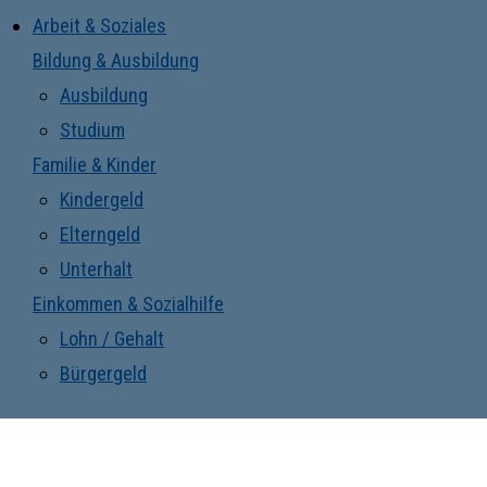
Arbeit & Soziales
Bildung & Ausbildung
Ausbildung
Studium
Familie & Kinder
Kindergeld
Elterngeld
Unterhalt
Einkommen & Sozialhilfe
Lohn / Gehalt
Bürgergeld