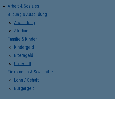
Arbeit & Soziales
Bildung & Ausbildung
Ausbildung
Studium
Familie & Kinder
Kindergeld
Elterngeld
Unterhalt
Einkommen & Sozialhilfe
Lohn / Gehalt
Bürgergeld