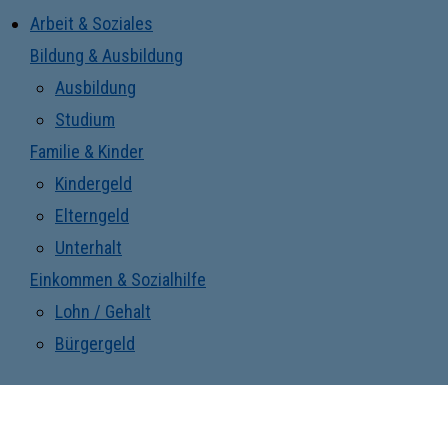
Arbeit & Soziales
Bildung & Ausbildung
Ausbildung
Studium
Familie & Kinder
Kindergeld
Elterngeld
Unterhalt
Einkommen & Sozialhilfe
Lohn / Gehalt
Bürgergeld