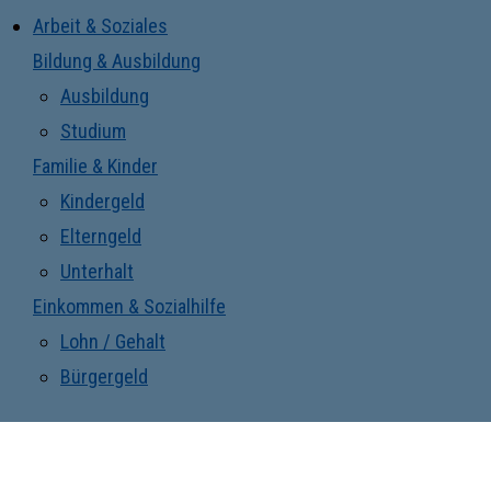
Arbeit & Soziales
Bildung & Ausbildung
Ausbildung
Studium
Familie & Kinder
Kindergeld
Elterngeld
Unterhalt
Einkommen & Sozialhilfe
Lohn / Gehalt
Bürgergeld