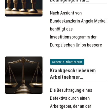
Investitionen in der
Nach Ansicht von
Bundeskanzlerin Angela Merkel
benötigt das
Investitionsprogramm der
Europäischen Union bessere
Gesetz & Arbeitsrecht
Krankgeschriebenem
Arbeitnehmer
hinterherspionieren kann
rechtswidrig sein
Die Beauftragung eines
Detektivs durch einen
Arbeitgeber, der an der